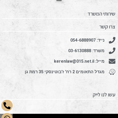
שירותי המשרד
צרו קשר
נייד: 054-6888907
משרד: 03-6130888
מייל: kerenlaw@015.net.il
מגדל התאומים 2 רח' ז'בוטינסקי 35 רמת גן
עשו לנו לייק